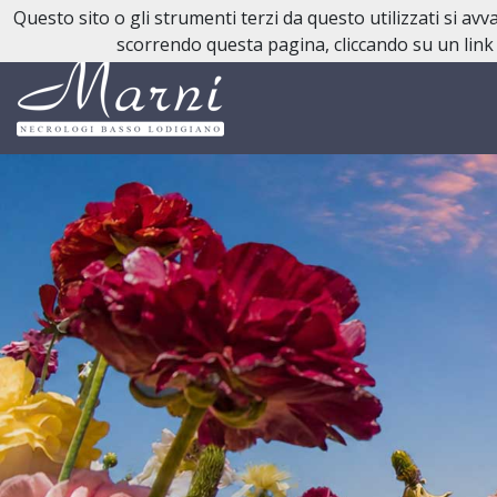
Questo sito o gli strumenti terzi da questo utilizzati si av
Reperibilità H24:
0377 43 18 86
scorrendo questa pagina, cliccando su un link 