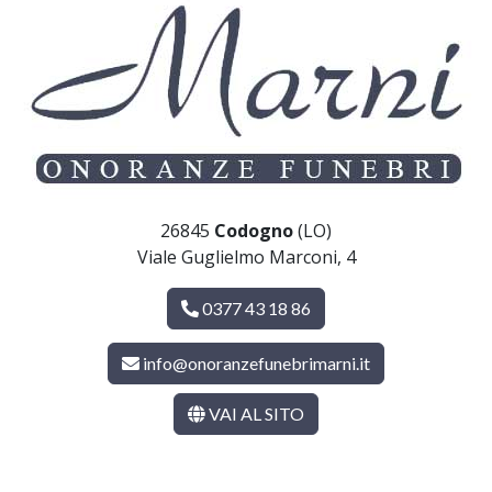
26845
Codogno
(LO)
Viale Guglielmo Marconi, 4
0377 43 18 86
info@onoranzefunebrimarni.it
VAI AL SITO