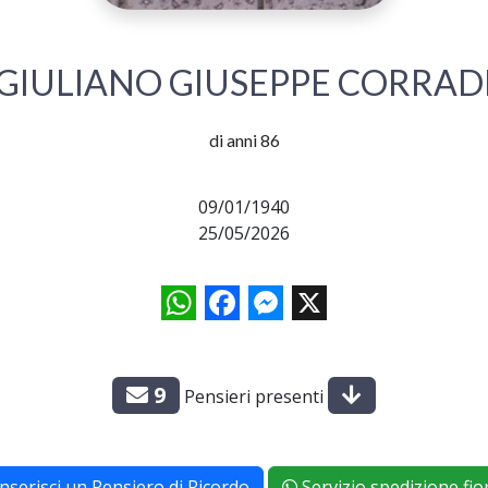
GIULIANO GIUSEPPE CORRAD
di anni 86
09/01/1940
25/05/2026
WhatsApp
Facebook
Messenger
X
9
Pensieri presenti
Inserisci un Pensiero di Ricordo
Servizio spedizione fior