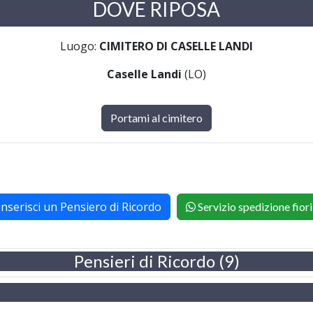
DOVE RIPOSA
Luogo:
CIMITERO DI CASELLE LANDI
Caselle Landi
(LO)
Portami al cimitero
Inserisci un Pensiero di Ricordo
Servizio spedizione fiori
Pensieri di Ricordo (9)