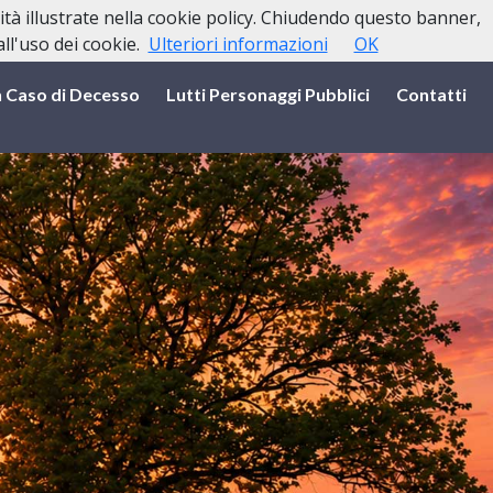
lità illustrate nella cookie policy. Chiudendo questo banner,
l'uso dei cookie.
Ulteriori informazioni
OK
n Caso di Decesso
Lutti Personaggi Pubblici
Contatti