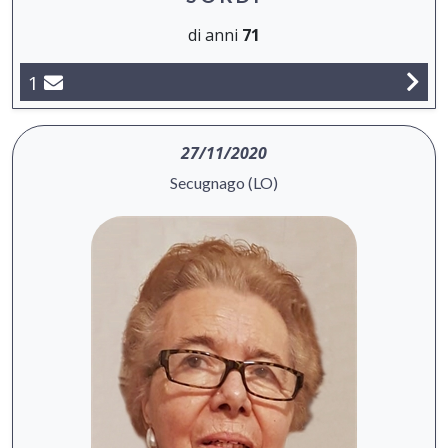
di anni
71
1
27/11/2020
Secugnago (LO)