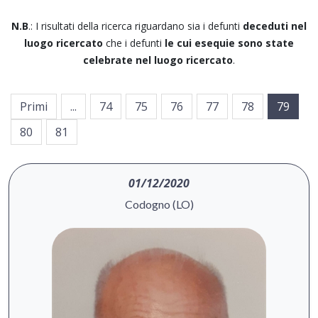
N.B
.: I risultati della ricerca riguardano sia i defunti
deceduti nel
luogo ricercato
che i defunti
le cui esequie sono state
celebrate nel luogo ricercato
.
Primi
...
74
75
76
77
78
79
80
81
01/12/2020
Codogno (LO)