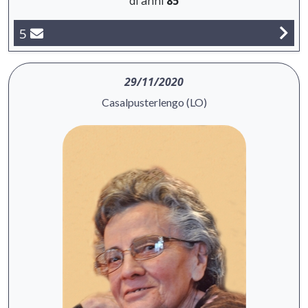
di anni
85
5
29/11/2020
Casalpusterlengo (LO)