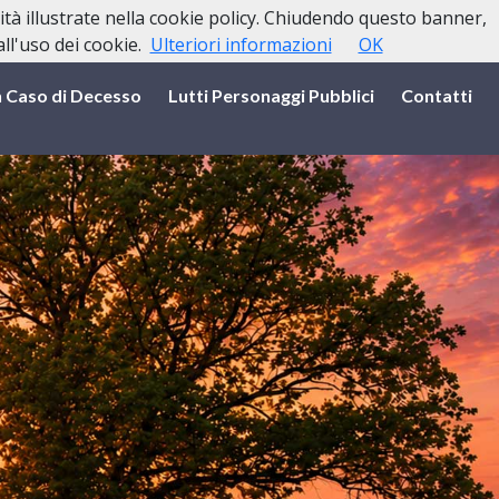
lità illustrate nella cookie policy. Chiudendo questo banner,
l'uso dei cookie.
Ulteriori informazioni
OK
n Caso di Decesso
Lutti Personaggi Pubblici
Contatti