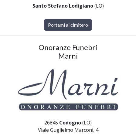
Santo Stefano Lodigiano
(LO)
Portami al cimitero
Onoranze Funebri
Marni
26845
Codogno
(LO)
Viale Guglielmo Marconi, 4