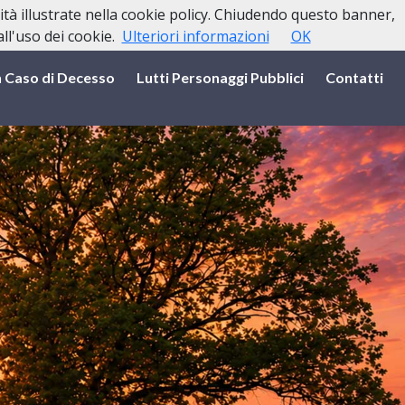
lità illustrate nella cookie policy. Chiudendo questo banner,
l'uso dei cookie.
Ulteriori informazioni
OK
n Caso di Decesso
Lutti Personaggi Pubblici
Contatti