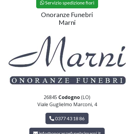
Servizio spedizione fiori
Onoranze Funebri
Marni
26845
Codogno
(LO)
Viale Guglielmo Marconi, 4
0377 43 18 86
info@onoranzefunebrimarni.it