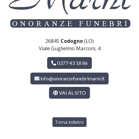
26845
Codogno
(LO)
Viale Guglielmo Marconi, 4
0377 43 18 86
info@onoranzefunebrimarni.it
VAI AL SITO
Torna indietro