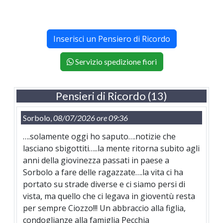
Inserisci un Pensiero di Ricordo
Servizio spedizione fiori
Pensieri di Ricordo (13)
Sorbolo,
08/07/2026 ore 09:36
….solamente oggi ho saputo….notizie che
lasciano sbigottiti…..la mente ritorna subito agli
anni della giovinezza passati in paese a
Sorbolo a fare delle ragazzate….la vita ci ha
portato su strade diverse e ci siamo persi di
vista, ma quello che ci legava in gioventù resta
per sempre Ciozzo!!! Un abbraccio alla figlia,
condoglianze alla famiglia Pecchia