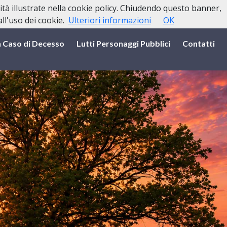
lità illustrate nella cookie policy. Chiudendo questo banner,
l'uso dei cookie.
Ulteriori informazioni
OK
n Caso di Decesso
Lutti Personaggi Pubblici
Contatti