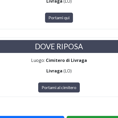
Livraga
(LO)
Portami qui
DOVE RIPOSA
Luogo:
Cimitero di Livraga
Livraga
(LO)
Portami al cimitero