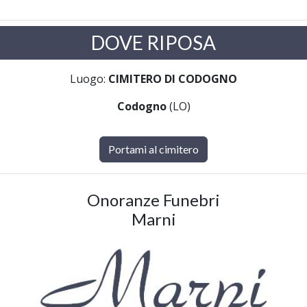
DOVE RIPOSA
Luogo:
CIMITERO DI CODOGNO
Codogno
(LO)
Portami al cimitero
Onoranze Funebri
Marni