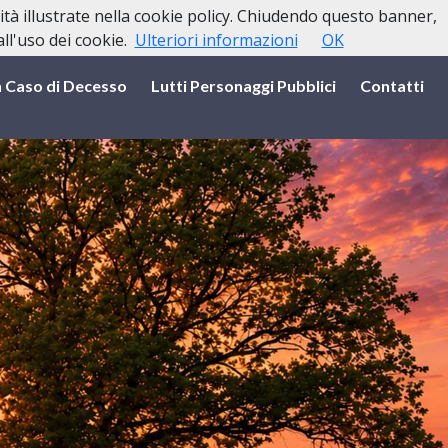
lità illustrate nella cookie policy. Chiudendo questo banner,
l'uso dei cookie.
Ulteriori informazioni
OK
n Caso di Decesso
Lutti Personaggi Pubblici
Contatti