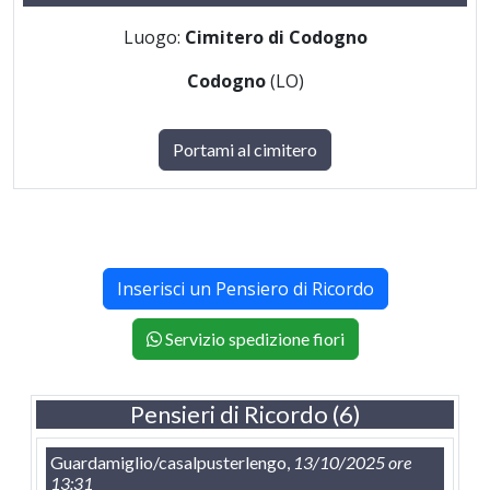
Luogo:
Cimitero di Codogno
Codogno
(LO)
Portami al cimitero
Inserisci un Pensiero di Ricordo
Servizio spedizione fiori
Pensieri di Ricordo (6)
Guardamiglio/casalpusterlengo,
13/10/2025 ore
13:31