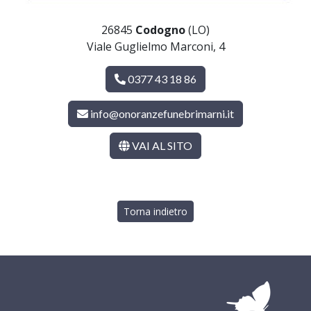
26845
Codogno
(LO)
Viale Guglielmo Marconi, 4
0377 43 18 86
info@onoranzefunebrimarni.it
VAI AL SITO
Torna indietro