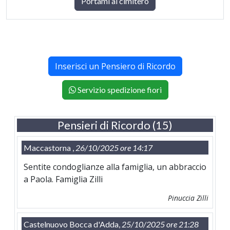
Portami al cimitero
Inserisci un Pensiero di Ricordo
Servizio spedizione fiori
Pensieri di Ricordo (15)
Maccastorna ,
26/10/2025 ore 14:17
Sentite condoglianze alla famiglia, un abbraccio
a Paola. Famiglia Zilli
Pinuccia Zilli
Castelnuovo Bocca d'Adda,
25/10/2025 ore 21:28