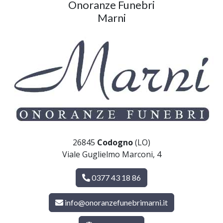
Onoranze Funebri
Marni
26845
Codogno
(LO)
Viale Guglielmo Marconi, 4
0377 43 18 86
info@onoranzefunebrimarni.it