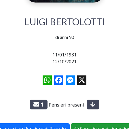
LUIGI BERTOLOTTI
di anni 90
11/01/1931
12/10/2021
WhatsApp
Facebook
Messenger
X
1
Pensieri presenti
Inserisci un Pensiero di Ricordo
Servizio spedizione fior