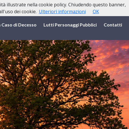
lità illustrate nella cookie policy. Chiudendo questo banner,
l'uso dei cookie.
Ulteriori informazioni
OK
n Caso di Decesso
Lutti Personaggi Pubblici
Contatti