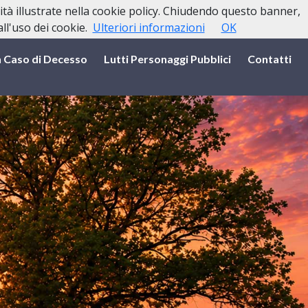
lità illustrate nella cookie policy. Chiudendo questo banner,
l'uso dei cookie.
Ulteriori informazioni
OK
n Caso di Decesso
Lutti Personaggi Pubblici
Contatti