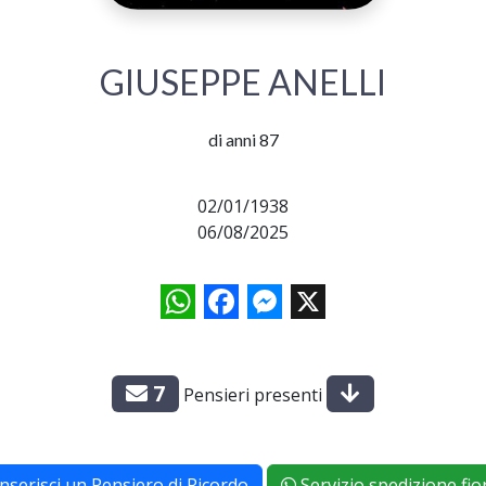
GIUSEPPE ANELLI
di anni 87
02/01/1938
06/08/2025
WhatsApp
Facebook
Messenger
X
7
Pensieri presenti
Inserisci un Pensiero di Ricordo
Servizio spedizione fior